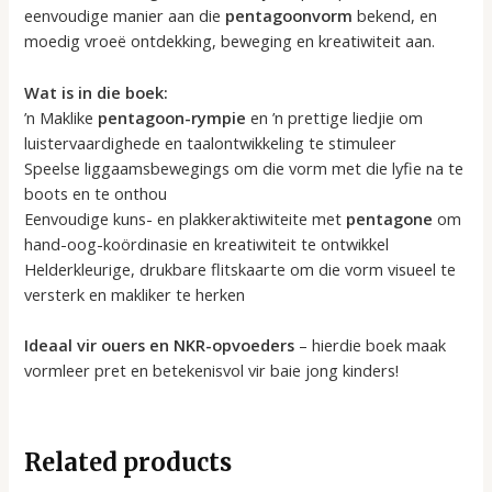
eenvoudige manier aan die
pentagoonvorm
bekend, en
moedig vroeë ontdekking, beweging en kreatiwiteit aan.
Wat is in die boek:
’n Maklike
pentagoon-rympie
en ’n prettige liedjie om
luistervaardighede en taalontwikkeling te stimuleer
Speelse liggaamsbewegings om die vorm met die lyfie na te
boots en te onthou
Eenvoudige kuns- en plakkeraktiwiteite met
pentagone
om
hand-oog-koördinasie en kreatiwiteit te ontwikkel
Helderkleurige, drukbare flitskaarte om die vorm visueel te
versterk en makliker te herken
Ideaal vir ouers en NKR-opvoeders
– hierdie boek maak
vormleer pret en betekenisvol vir baie jong kinders!
Related products