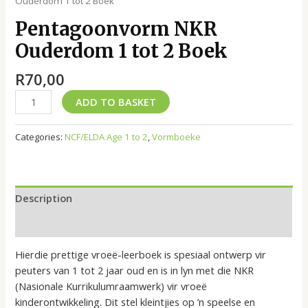
Ouderdom 1 tot 2 Boek
Pentagoonvorm NKR
Ouderdom 1 tot 2 Boek
R
70,00
ADD TO BASKET
Categories:
NCF/ELDA Age 1 to 2
,
Vormboeke
Description
Reviews (0)
Hierdie prettige vroeë-leerboek is spesiaal ontwerp vir
peuters van 1 tot 2 jaar oud en is in lyn met die NKR
(Nasionale Kurrikulumraamwerk) vir vroeë
kinderontwikkeling. Dit stel kleintjies op ’n speelse en