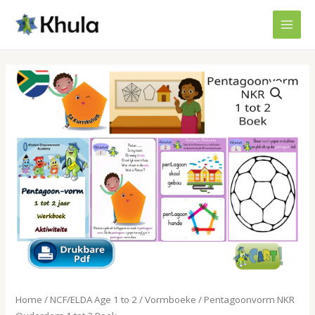
Skip
MAI
to
MEN
content
Pentagoonvorm
NKR
Ouderdom
1
tot
2
Boek
quantity
Home
/
NCF/ELDA Age 1 to 2
/
Vormboeke
/ Pentagoonvorm NKR