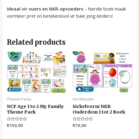
Ideaal vir ouers en NKR-opvoeders
– hierdie boek maak
vormleer pret en betekenisvol vir baie jong kinders!
Related products
Theme Packs
Vormboeke
NCF Age 1 to 2 My Family
Sirkelvorm NKR
Theme Pack
Ouderdom 1 tot 2 Boek
Rated
R
150,00
Rated
R
70,00
0
0
out
out
of
of