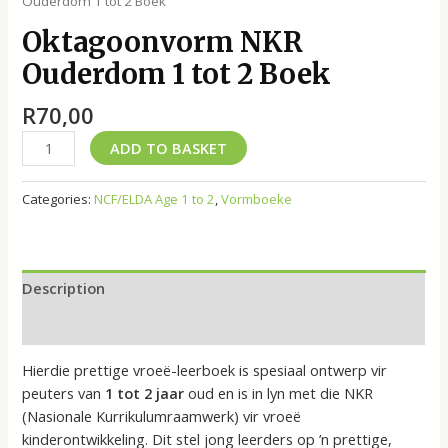
Ouderdom 1 tot 2 Boek
Oktagoonvorm NKR
Ouderdom 1 tot 2 Boek
R
70,00
ADD TO BASKET
Categories:
NCF/ELDA Age 1 to 2
,
Vormboeke
Description
Reviews (0)
Hierdie prettige vroeë-leerboek is spesiaal ontwerp vir
peuters van
1 tot 2 jaar
oud en is in lyn met die NKR
(Nasionale Kurrikulumraamwerk) vir vroeë
kinderontwikkeling. Dit stel jong leerders op ’n prettige,