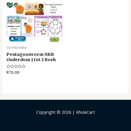
5
5
Vormboeke
Pentagoonvorm NKR
Ouderdom 1 tot 2 Boek
Rated
R
70,00
0
out
of
5
Copyright © 2026 | KhulaCart