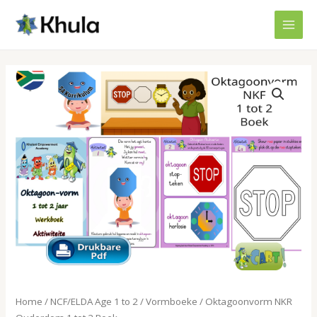
Skip
MAI
to
MEN
content
Oktagoonvorm
NKR
Ouderdom
1
tot
2
Boek
quantity
Home
/
NCF/ELDA Age 1 to 2
/
Vormboeke
/ Oktagoonvorm NKR